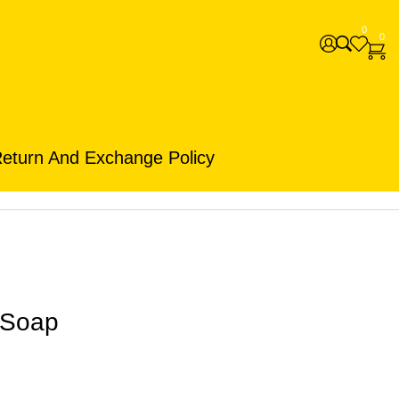
0
0
eturn And Exchange Policy
 Soap