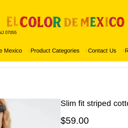
 NJ 07055
e Mexico
Product Categories
Contact Us
R
Slim fit striped cott
$
59.00