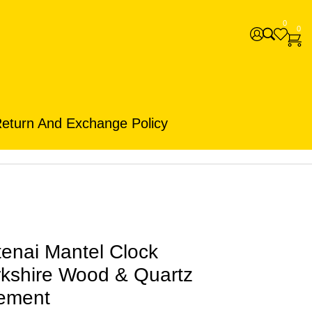
0
0
eturn And Exchange Policy
tenai Mantel Clock
kshire Wood & Quartz
ement