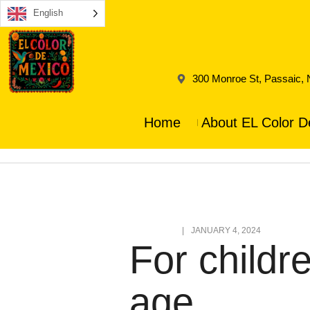
English
300 Monroe St, Passaic,
Home
About EL Color D
BABYSHOP
JANUARY 4, 2024
For childr
age