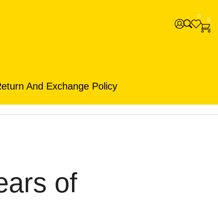
0
0
eturn And Exchange Policy
ears of